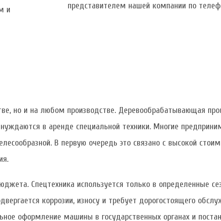
представителем нашей компании по телеф
м и
ьстве, но и на любом производстве. Деревообрабатывающая п
и нуждаются в аренде специальной техники. Многие предприн
целесообразной. В первую очередь это связано с высокой стои
ия.
джета. Спецтехника используется только в определенные сез
одвергается коррозии, износу и требует дорогостоящего обсл
ное оформление машины в государственных органах и постано