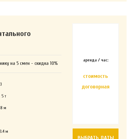
нтального
аренда / час:
нику на 5 смен - скидка 10%
стоимость
3
договорная
:
5
т
.8
м
3.4
м
ВЫБРАТЬ ДАТЫ