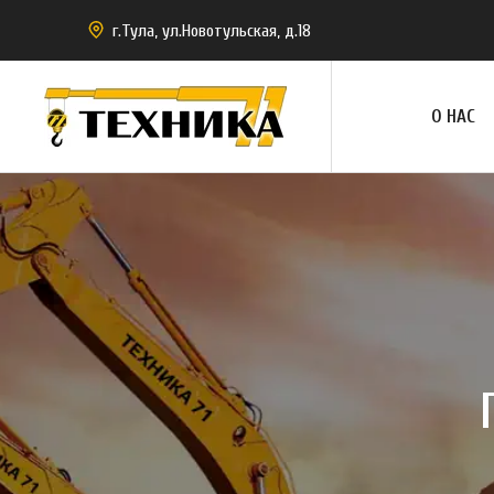
г.Тула, ул.Новотульская, д.18
О НАС