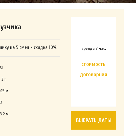
рузчика
нику на 5 смен - скидка 10%
аренда / час:
стоимость
6l
договорная
:
3
т
.05
м
3
 3.2
м
ВЫБРАТЬ ДАТЫ