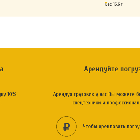
Вес:
16.6
т
а
Арендуйте погруз
дку 10%
Арендуя грузовик у нас Вы можете б
.
спецтехники и профессиона
Чтобы арендовать погру