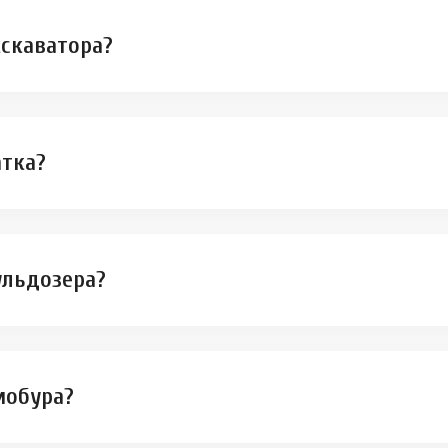
кскаватора?
атка?
ульдозера?
мобура?