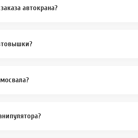
заказа автокрана?
автовышки?
амосвала?
анипулятора?